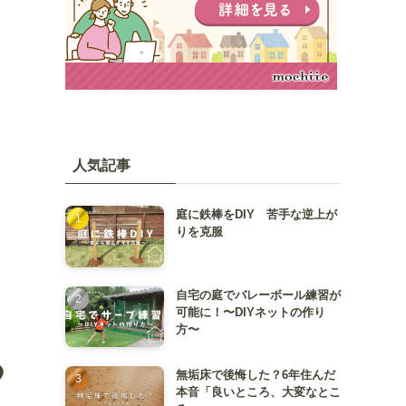
人気記事
庭に鉄棒をDIY 苦手な逆上が
りを克服
自宅の庭でバレーボール練習が
可能に！〜DIYネットの作り
方〜
無垢床で後悔した？6年住んだ
本音「良いところ、大変なとこ