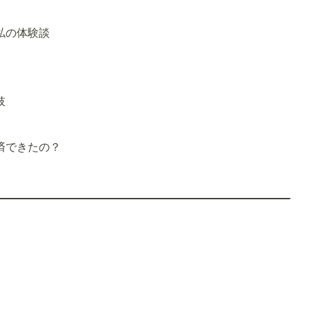
私の体験談
肢
済できたの？